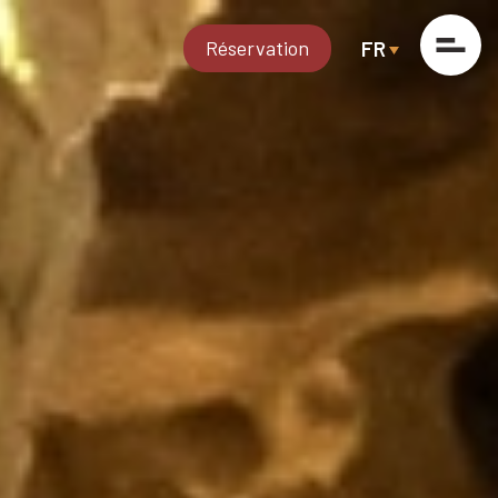
Réservation
FR