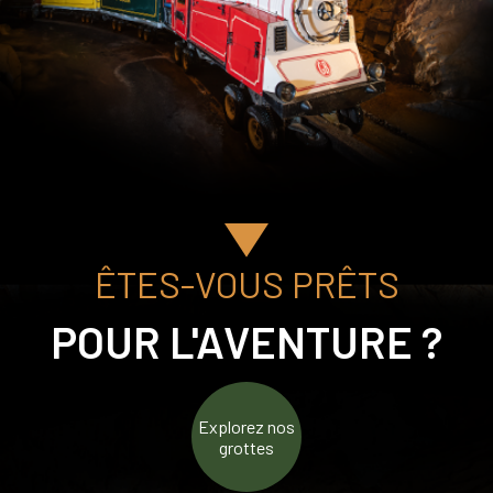
Unique
BALADE EN BARQUE SUR LA RIVIÈRE
ÊTES-VOUS PRÊTS
SOUTERRAINE
700M EN PETIT TRAIN DANS LES GROTTES
POUR L'AVENTURE ?
Explorez nos
grottes